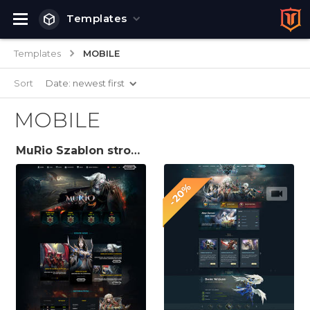
Templates
Templates
MOBILE
Sort
Date: newest first
MOBILE
MuRio Szablon strony internetowej gry
-20%