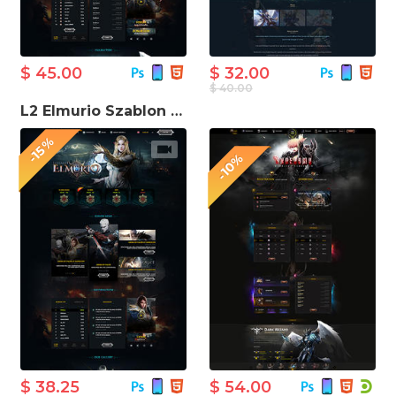
$ 45.00
$ 32.00
$ 40.00
L2 Elmurio Szablon witryny internetowej gry
-15%
-10%
$ 38.25
$ 54.00