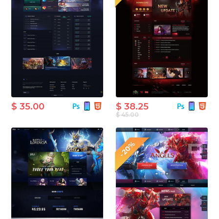
$ 35.00
$ 38.25
$ 45.00
-20%