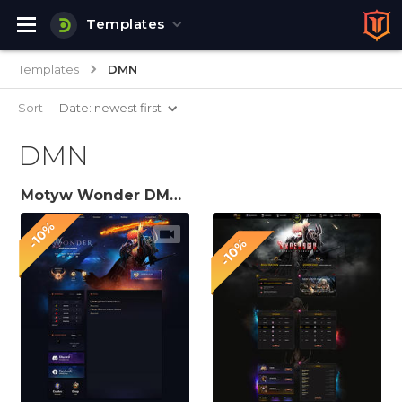
Templates
Templates
DMN
Sort
Date: newest first
DMN
Motyw Wonder DMN CMS 1.2.3
-10%
-10%