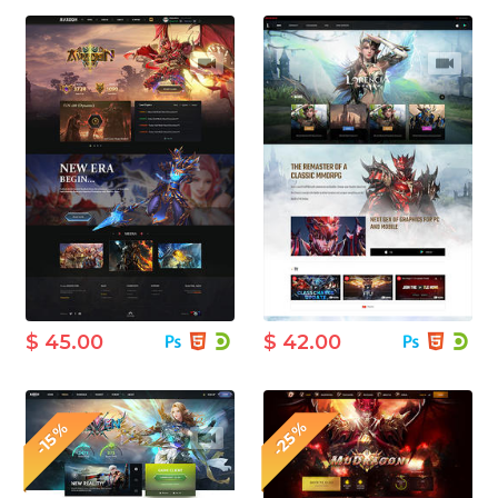
$ 45.00
$ 42.00
-25%
-15%