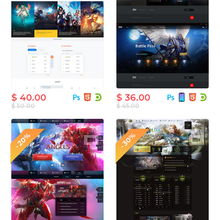
$ 40.00
$ 36.00
$ 50.00
$ 45.00
-20%
-30%